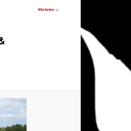
Nächstes →
 &