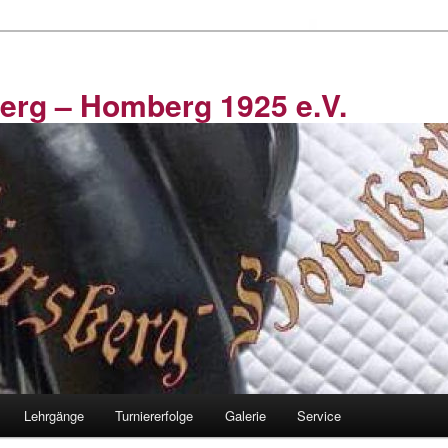
erg – Homberg 1925 e.V.
Lehrgänge
Turniererfolge
Galerie
Service