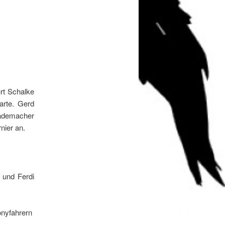
rt Schalke
arte. Gerd
Rademacher
nier an.
 und Ferdi
onyfahrern