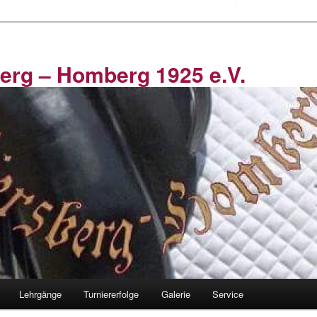
erg – Homberg 1925 e.V.
Lehrgänge
Turniererfolge
Galerie
Service