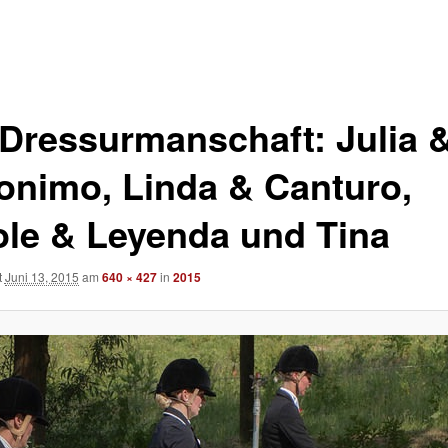
 Dressurmanschaft: Julia 
onimo, Linda & Canturo,
ole & Leyenda und Tina
t
Juni 13, 2015
am
640 × 427
in
2015