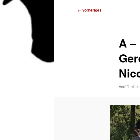
Bilder-
← Vorheriges
Navigation
A –
Ger
Nic
Veröffentlich