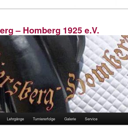
erg – Homberg 1925 e.V.
Lehrgänge
Turniererfolge
Galerie
Service